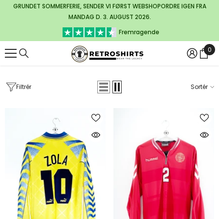
GRUNDET SOMMERFERIE, SENDER VI FØRST WEBSHOPORDRE IGEN FRA
GÅ TIL INDHOLD
MANDAG D. 3. AUGUST 2026.
Fremragende
0
0
var
Filtrér
Sortér